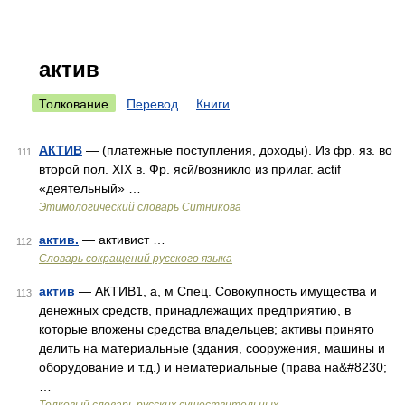
актив
Толкование
Перевод
Книги
АКТИВ
— (платежные поступления, доходы). Из фр. яз. во
111
второй пол. XIX в. Фр. ясй/возникло из прилаг. actif
«деятельный» …
Этимологический словарь Ситникова
актив.
— активист …
112
Словарь сокращений русского языка
актив
— АКТИВ1, а, м Спец. Совокупность имущества и
113
денежных средств, принадлежащих предприятию, в
которые вложены средства владельцев; активы принято
делить на материальные (здания, сооружения, машины и
оборудование и т.д.) и нематериальные (права на&#8230;
…